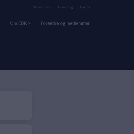
Nyhedsbrev
Tilmelding
Log på
K
Om EBK
Forældre og medlemmer