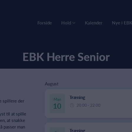
Forside
Hold
Kalender
Nye i EB
EBK Herre Senior
August
Træning
Man
 spillere der
10
20:00 - 22:00
st til at spille
men, at snakke
å passer man
Træning