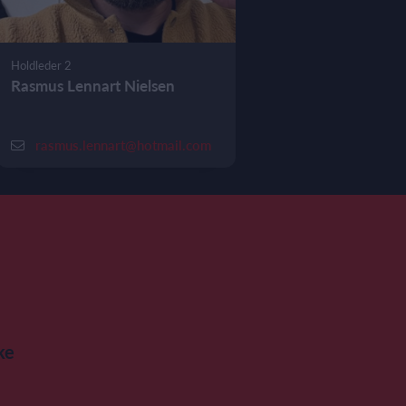
Holdleder 2
Rasmus Lennart Nielsen
rasmus.lennart@hotmail.com
ke