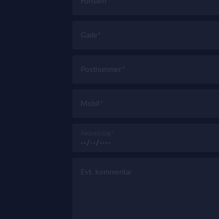
Fornavn
Gade
Postnummer
Mobil
Fødselsdag
Evt. kommentar