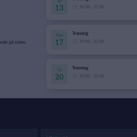
Tor
13
20:00 - 22:00
Træning
Man
17
20:00 - 22:00
ede på siden.
Træning
Tor
20
20:00 - 22:00