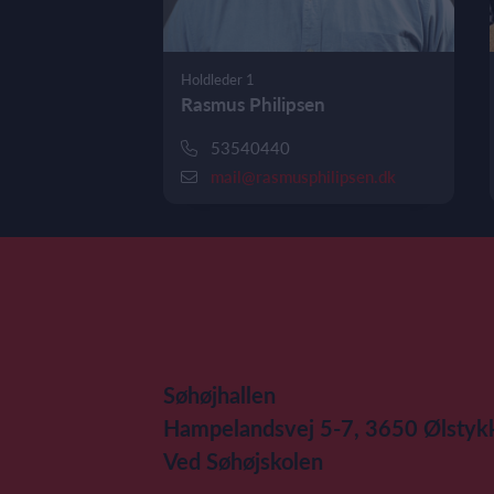
Holdleder 1
Rasmus Philipsen
53540440
mail@rasmusphilipsen.dk
Søhøjhallen
Hampelandsvej 5-7, 3650 Ølstyk
Ved Søhøjskolen