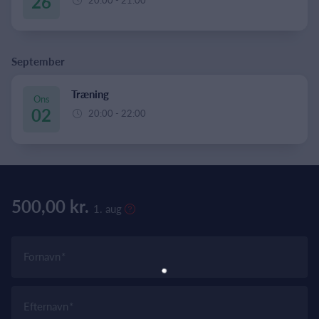
26
September
Træning
Ons
02
20:00 - 22:00
500,00 kr.
1. aug
Fornavn
Efternavn